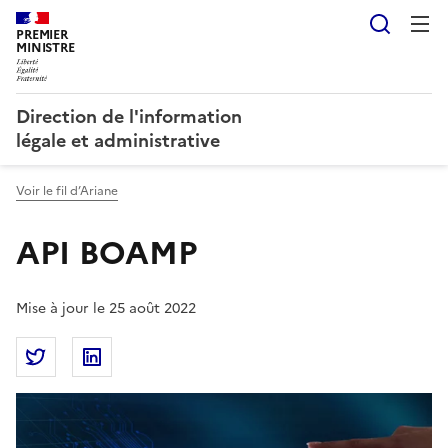
Reche
PREMIER
MINISTRE
Direction de l'information
légale et administrative
Voir le fil d’Ariane
API BOAMP
Mise à jour le 25 août 2022
Partager la page
Partager API BOAMP sur Twitter
Partager API BOAMP sur Linkedin