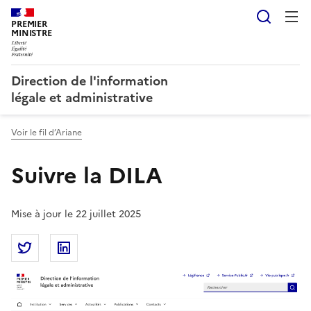
Reche
PREMIER
MINISTRE
Direction de l'information
légale et administrative
Voir le fil d’Ariane
Suivre la DILA
Mise à jour le 22 juillet 2025
Partager la page
Partager Suivre la DILA sur Twitter
Partager Suivre la DILA sur Linkedin