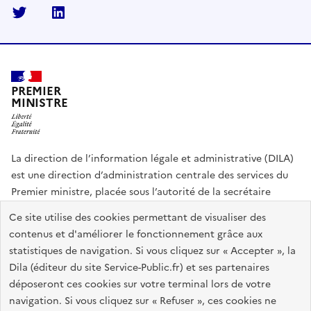
Twitter
Linkedin
PREMIER
MINISTRE
La direction de l’information légale et administrative (DILA)
est une direction d’administration centrale des services du
Premier ministre, placée sous l’autorité de la secrétaire
générale du Gouvernement.
Ce site utilise des cookies permettant de visualiser des
contenus et d'améliorer le fonctionnement grâce aux
info.gouv.fr
assemblee-nationale.fr
sénat.fr
statistiques de navigation. Si vous cliquez sur « Accepter », la
Répertoire des informations publiques
Dila (éditeur du site Service-Public.fr) et ses partenaires
déposeront ces cookies sur votre terminal lors de votre
navigation. Si vous cliquez sur « Refuser », ces cookies ne
Plan du site
Accessibilité du site : partiellement conforme