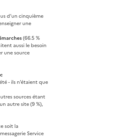
plus d’un cinquième
renseigner une
 démarches
(66.5 %
itent aussi le besoin
er une source
ic
té - ils n’étaient que
autres sources étant
n autre site (9 %),
 soit la
 messagerie Service