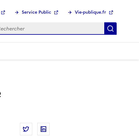
Service Public
Vie-publique.fr
hercher :
Recherch
e
Partager la page
Partager Service Public : le baromètre de sat
Partager Service Public : le baromètre