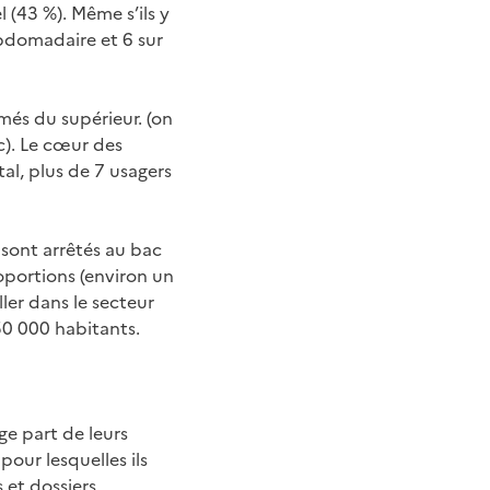
 (43 %). Même s’ils y
ebdomadaire et 6 sur
més du supérieur. (on
ic). Le cœur des
al, plus de 7 usagers
sont arrêtés au bac
oportions (environ un
ler dans le secteur
50 000 habitants.
ge part de leurs
pour lesquelles ils
et dossiers