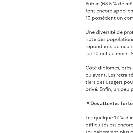
Public (63.5 % de mê
font encore appel en
10 possèdent un com
Une diversité de prof
note des populations 
répondants demeure le
sur 10 ont au moins 
Côté diplômes, près 
ou avant. Les retrai
tiers des usagers pou
privé. Enfin, un peu
-* Des attentes fort
Les quelque 17 % d’in
difficultés est encor
souhaiteraient plus