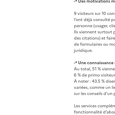
-* Des motivations mu
9 visiteurs sur 10 co
l’ont déjà consulté p
personne (usager, cl
Ils viennent surtout 
des citations) et fai
de formulaires ou m
juridique.
-* Une connaissance 
Au total, 51 % vienne
6 % de primo visiteu
À noter : 43.5 % dise
variées, comme un lie
sur les conseils d’un 
Les services complém
fonctionnalité d’abon