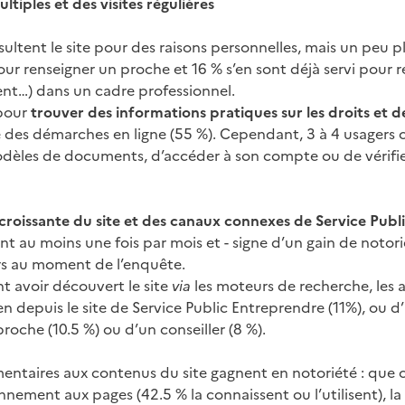
ltiples et des visites régulières
nsultent le site pour des raisons personnelles, mais un peu 
our renseigner un proche et 16 % s’en sont déjà servi pour 
ient…) dans un cadre professionnel.
pour
trouver des informations pratiques sur les droits et
re des démarches en ligne (55 %). Cependant, 3 à 4 usagers c
odèles de documents, d’accéder à son compte ou de vérifi
croissante du site et des canaux connexes de Service Publ
nt au moins une fois par mois et - signe d’un gain de notorié
rs au moment de l’enquête.
nt avoir découvert le site
via
les moteurs de recherche, les 
n depuis le site de Service Public Entreprendre (11%), ou d’u
proche (10.5 %) ou d’un conseiller (8 %).
entaires aux contenus du site gagnent en notoriété : que ce
nement aux pages (42.5 % la connaissent ou l’utilisent), la