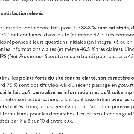
 satisfaction élevés
rs du site sont encore très positifs :
83.3 % sont satisfaits
, 
 sur 10 ont confiance dans le site (et même 62 % très confian
es réponses à leurs questions initiales (en intégralité ou en 
t les informations claires (et même 46.5 % très claires). L’i
NPS
(Net Promoteur Score
) a encore bondi pour passer à 43
tims, les
points forts du site sont sa clarté, son caractère of
ard,75 % sont positifs vis-à -vis du récent passage en
gouv.fr.
 le fait qu’il centralise les informations et qu’il soit simp
si cités son actualisation, le fait qu’il fasse le lien
avec les r
jets traités
. Enfin, les usagers évoquent l’atout de pouvoir p
formulaires pour les démarches. Les lettres et cerfas guidé
cités par 7 à 8 sur 10 d’entre eux.