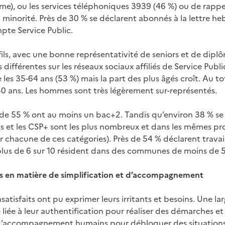
me), ou les services téléphoniques 3939 (46 %) ou de rappel
 minorité. Près de 30 % se déclarent abonnés à la lettre h
pte Service Public.
ils, avec une bonne représentativité de seniors et de diplô
différentes sur les réseaux sociaux affiliés de Service Publ
s 35-64 ans (53 %) mais la part des plus âgés croît. Au tot
50 ans. Les hommes sont très légèrement sur-représentés.
de 55 % ont au moins un bac+2. Tandis qu’environ 38 % se 
tés et les CSP+ sont les plus nombreux et dans les mêmes pr
r chacune de ces catégories). Près de 54 % déclarent travail
 plus de 6 sur 10 résident dans des communes de moins de 
es en matière de simplification et d’accompagnement
satisfaits ont pu exprimer leurs irritants et besoins. Une lar
e liée à leur authentification pour réaliser des démarches et 
 d’accompagnement humains pour débloquer des situations 