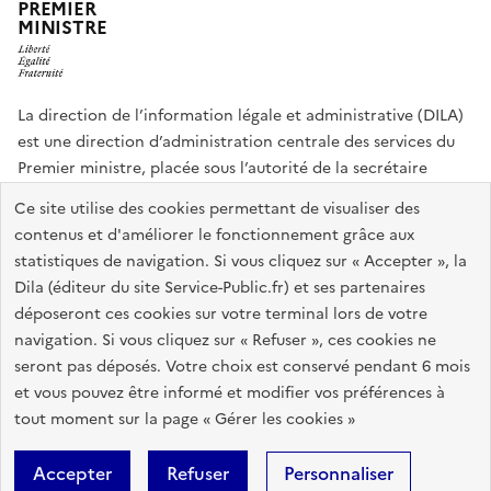
PREMIER
MINISTRE
La direction de l’information légale et administrative (DILA)
est une direction d’administration centrale des services du
Premier ministre, placée sous l’autorité de la secrétaire
générale du Gouvernement.
Ce site utilise des cookies permettant de visualiser des
contenus et d'améliorer le fonctionnement grâce aux
info.gouv.fr
assemblee-nationale.fr
sénat.fr
statistiques de navigation. Si vous cliquez sur « Accepter », la
Répertoire des informations publiques
Dila (éditeur du site Service-Public.fr) et ses partenaires
déposeront ces cookies sur votre terminal lors de votre
navigation. Si vous cliquez sur « Refuser », ces cookies ne
Plan du site
Accessibilité du site : partiellement conforme
seront pas déposés. Votre choix est conservé pendant 6 mois
Accessibilité des sites de la DILA
Mentions légales
Recrutement
et vous pouvez être informé et modifier vos préférences à
tout moment sur la page « Gérer les cookies »
Données personnelles et sécurité
Gestion des cookies
Accepter
Refuser
Personnaliser
Sauf mention contraire, tous les contenus de ce site sont sous
licence