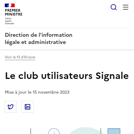
Reche
PREMIER
MINISTRE
Direction de l'information
légale et administrative
Voir le fil d’Ariane
Le club utilisateurs Signale
Mise à jour le 15 novembre 2023
Partager la page
Partager Le club utilisateurs Signale sur Twitter
Partager Le club utilisateurs Signale sur Lin