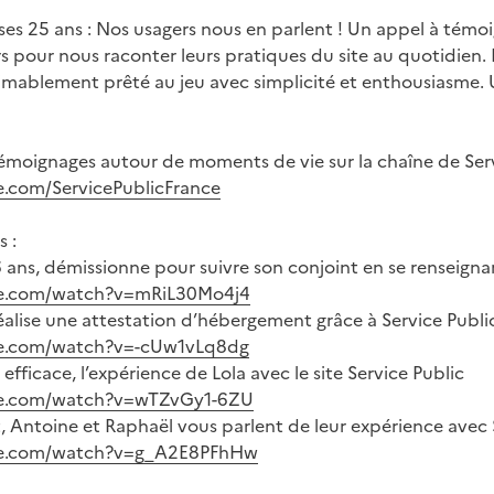
 ses 25 ans : Nos usagers nous en parlent ! Un appel à témo
s pour nous raconter leurs pratiques du site au quotidien. 
aimablement prêté au jeu avec simplicité et enthousiasme.
émoignages autour de moments de vie sur la chaîne de Serv
.com/ServicePublicFrance
 :
26 ans, démissionne pour suivre son conjoint en se renseigna
be.com/watch?v=mRiL30Mo4j4
réalise une attestation d’hébergement grâce à Service Publi
be.com/watch?v=-cUw1vLq8dg
 efficace, l’expérience de Lola avec le site Service Public
be.com/watch?v=wTZvGy1-6ZU
t, Antoine et Raphaël vous parlent de leur expérience avec 
be.com/watch?v=g_A2E8PFhHw