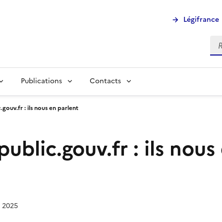
Légifrance
Rec
Publications
Contacts
.gouv.fr : ils nous en parlent
public.gouv.fr : ils nous
e 2025