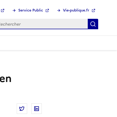
Service Public
Vie-publique.fr
hercher :
Recherch
 en
Partager la page
Partager Service-public.gouv.fr : ils nous en p
Partager Service-public.gouv.fr : ils n