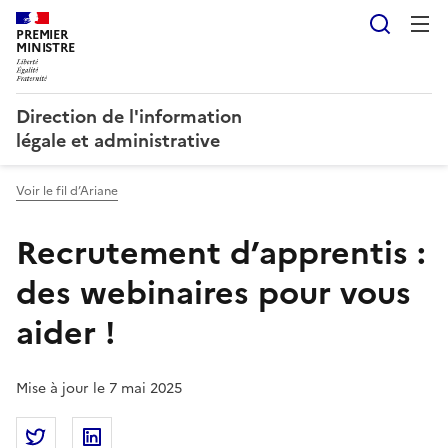
Reche
PREMIER
MINISTRE
Direction de l'information
légale et administrative
Voir le fil d’Ariane
Recrutement d’apprentis :
des webinaires pour vous
aider !
Mise à jour le 7 mai 2025
Partager la page
Partager Recrutement d’apprentis : des webinaires p
Partager Recrutement d’apprentis : des webi