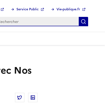
Service Public
Vie-publique.fr
hercher :
Recherch
vec Nos
Partager la page
Partager Estimez votre empreinte eau avec N
Partager Estimez votre empreinte eau