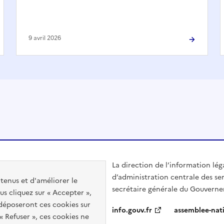
9 avril 2026
La direction de l’information lég
d’administration centrale des ser
ntenus et d'améliorer le
secrétaire générale du Gouvern
us cliquez sur « Accepter »,
s déposeront ces cookies sur
info.gouv.fr
assemblee-nati
 « Refuser », ces cookies ne