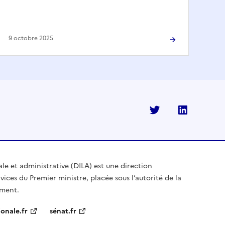
9 octobre 2025
Twitter
Linkedi
ale et administrative (DILA) est une direction
vices du Premier ministre, placée sous l’autorité de la
ement.
onale.fr
sénat.fr