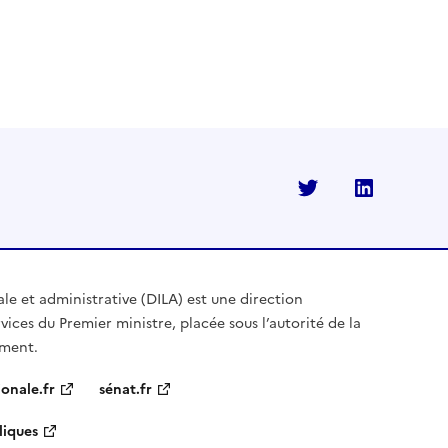
Twitter
Linkedi
ale et administrative (DILA) est une direction
vices du Premier ministre, placée sous l’autorité de la
ement.
onale.fr
sénat.fr
liques